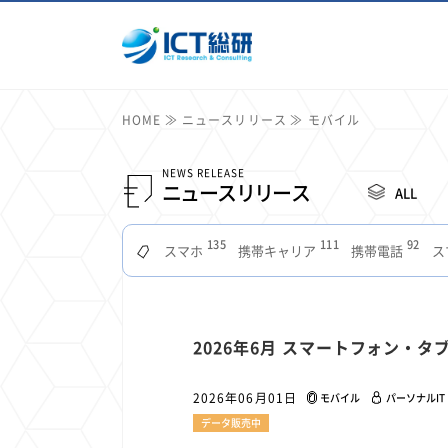
HOME
ニュースリリース
モバイル
NEWS RELEASE
ニュースリリース
ALL
135
111
92
スマホ
携帯キャリア
携帯電話
ス
51
49
48
つながりやすさ
電波状況
ドコモ
タブ
22
22
22
2
セキュリティ
サブスク
Wi-Fi
定額制
11
11
11
2026年6月 スマートフォン・
公衆無線LAN
格安
キャッシュレス決済
7
6
6
山手線
電子マネー
ワイモバイル
モバイル
2026年06月01日
モバイル
パーソナルIT
3
3
3
Mid Journey
Claude
オフィスビル
マイ
データ販売中
2
2
2
フードデリバリー
TikTok
Netflix
Microso