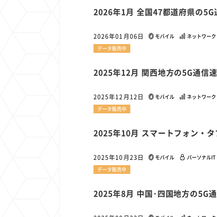
1
1
1
1
2026年1月 全国47都道府県の
端末価格
G20
購買力
MNO
スマートホ
1
1
1
1
surface
会社
価格
NTTドコモ
オンライ
2026年01月06日
モバイル
ネットワーク
データ販売中
2025年12月 関西地方の5G通
2025年12月12日
モバイル
ネットワーク
データ販売中
2025年10月 スマートフォン
2025年10月23日
モバイル
パーソナルIT
データ販売中
2025年8月 中国･四国地方の5