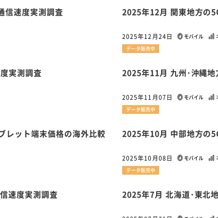
1
1
1
1
5G通信速度実測調査
2025年12月 関東地方
ーム家電
クラウド
ライドシェア
ポイントサービス
共通ポイン
1
ンサロン
2025年12月24日
モバイル
データ販売中
信速度実測調査
2025年11月 九州･沖
2025年11月07日
モバイル
データ販売中
・タブレット端末価格の海外比較
2025年10月 中部地方
2025年10月08日
モバイル
データ販売中
G通信速度実測調査
2025年7月 北海道･東