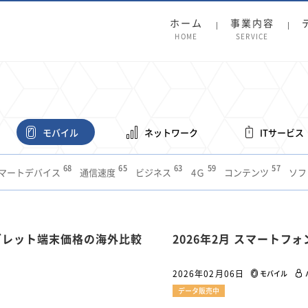
ホーム
事業内容
HOME
SERVICE
モバイル
ネットワーク
ITサービス
68
65
63
59
57
マートデバイス
通信速度
ビジネス
4Ｇ
コンテンツ
ソフ
38
36
31
31
28
レット
インターネット
ビジネスシーン
混雑環境
MVNO
1
19
18
17
16
14
14
14
5G
有料
電車
料金
所有状況
動画配信
SNS
11
9
8
8
タブレット端末価格の海外比較
2026年2月 スマート
待ち合わせ場所
スマートフォン
東西エリア別
音楽配信
ニュ
6
5
5
4
4
4
4
ルーター
新幹線
生成AI
電子書籍
chatGPT
Gemini
AI
2026年02月06日
モバイル
3
3
3
2
2
2
ナポイント
海外料金
学割
Anthropic
Perplexity
YouTube
i
データ販売中
2
2
2
2
2
1
1
1
ft
Canva AI
Azure
Sora
LINE
法人
中東情勢
輸送費