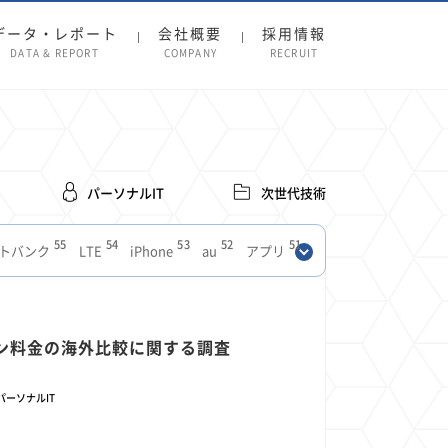
データ・レポート
会社概要
採用情報
DATA & REPORT
COMPANY
RECRUIT
パーソナルIT
次世代技術
55
54
53
52
51
トバンク
LTE
iPhone
au
アプリ
27
27
24
22
SIM
電波
全国
楽天モバイル
13
13
13
11
ブロードバンド
Android
移動中
FTTH
8
8
7
フォン料金の海外比較に関する調査
ースアプリ
クラウドストレージ
Amazon
3
3
3
3
Copilot
OpenAI
Firefly
DALL-E
パーソナルIT
2
2
2
2
2
Pad
リスク
X
Genspark
配車アプリ
1
1
1
1
Facebook
twitter
Instagram
原材料費