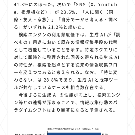
41.3%にのぼった。次いで「SNS（X、YouTub
e、掲示板など）」が 23.6%、「人に聞く（同
僚・友人・家族）」「自分で一から考える・調べ
る」がいずれも 21.2%と続いた。
検索エンジンの利用頻度低下は、生成 AI が「調
べもの」用途において既存の情報収集手段の代替
として機能していることを示す。特定のクエリに
対して即時的に整理された回答を得られる生成 AI
の特性が、検索を起点とする従来の情報収集フロ
ーを変えつつあると考えられる。なお、「特に変
わらない」は 28.8%であり、生成 AI と既存ツー
ルが共存しているケースも相当数存在する。
今後さらに生成 AI の性能が向上し、検索エンジ
ン等との連携が深まることで、情報収集行動のパ
ラダイムシフトはより顕著になると予測される。