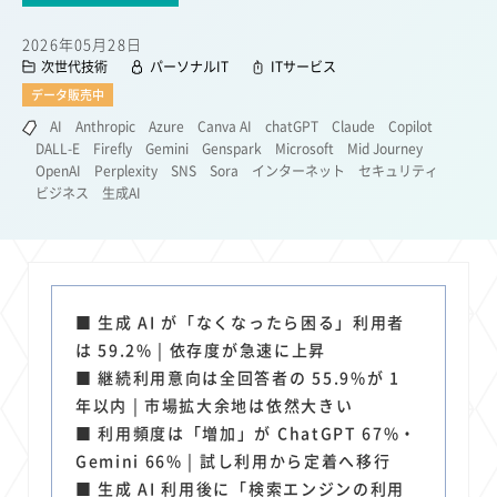
22
22
22
21
19
18
セキュリティ
サブスク
Wi-Fi
定額制
5G
有料
2026年05月28日
17
16
14
14
14
電車
料金
所有状況
動画配信
SNS
次世代技術
パーソナルIT
ITサービス
13
13
13
11
ブロードバンド
Android
移動中
FTTH
データ販売中
11
11
11
公衆無線LAN
格安
キャッシュレス決済
AI
Anthropic
Azure
Canva AI
chatGPT
Claude
Copilot
DALL-E
Firefly
Gemini
Genspark
Microsoft
Mid Journey
11
9
8
8
待ち合わせ場所
スマートフォン
東西エリア別
音楽配信
OpenAI
Perplexity
SNS
Sora
インターネット
セキュリティ
8
8
7
7
ビジネス
生成AI
ニュースアプリ
クラウドストレージ
Amazon
山手線
6
6
6
5
電子マネー
ワイモバイル
モバイルルーター
新幹線
5
4
4
4
4
3
生成AI
電子書籍
chatGPT
Gemini
AI
Copilot
3
3
3
3
3
OpenAI
Firefly
DALL-E
Mid Journey
Claude
■ 生成 AI が「なくなったら困る」利用者
3
3
3
3
オフィスビル
マイナポイント
海外料金
学割
は 59.2% | 依存度が急速に上昇
2
2
2
2
2
2
Anthropic
Perplexity
YouTube
iPad
リスク
X
■ 継続利用意向は全回答者の 55.9%が 1
2
2
2
2
Genspark
配車アプリ
フードデリバリー
TikTok
年以内 | 市場拡大余地は依然大きい
2
2
2
2
2
2
1
■ 利用頻度は「増加」が ChatGPT 67%・
Netflix
Microsoft
Canva AI
Azure
Sora
LINE
法人
Gemini 66% | 試し利用から定着へ移行
1
1
1
1
1
中東情勢
輸送費
Facebook
twitter
Instagram
■ 生成 AI 利用後に「検索エンジンの利用