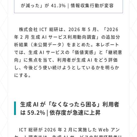
1
1
1
1
1
原材料費
端末価格
G20
購買力
MNO
が減った」が 41.3% | 情報収集行動が変容
1
1
1
スマートホーム家電
クラウド
ライドシェア
1
1
1
1
ポイントサービス
共通ポイント
経済圏
Azure AI
株式会社 ICT 総研は、2026 年 5 月、「2026
1
1
1
1
1
Google Pixel
surface
会社
価格
NTTドコモ
年 2 月 生成 AI サービス利用動向調査」の追加分
1
オンラインサロン
析結果（未公開データ）をまとめた。本レポート
では、生成 AI サービスの「価値実感」と「継続意
向」に焦点を当て、利用者が生成 AI をどう評価
し、今後どう使い続けようとしているかを明らか
にする。
生成 AI が「なくなったら困る」利用者
は 59.2% | 依存度が急速に上昇
ICT 総研が 2026 年 2 月に実施した Web アン
ケート調査では、生成 AI サービスの利用経験者に