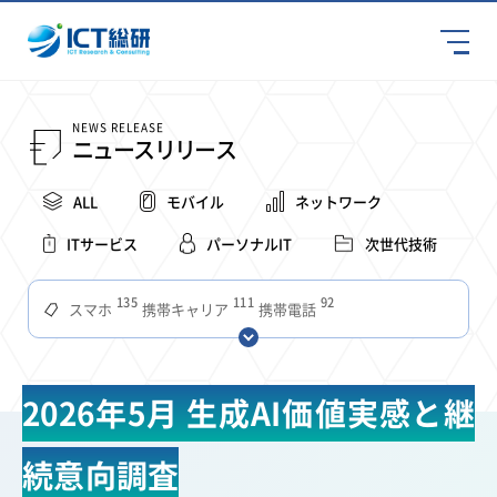
NEWS RELEASE
ニュースリリース
ALL
モバイル
ネットワーク
ITサービス
パーソナルIT
次世代技術
135
111
92
スマホ
携帯キャリア
携帯電話
68
65
63
59
スマートデバイス
通信速度
ビジネス
4Ｇ
57
55
54
53
52
コンテンツ
ソフトバンク
LTE
iPhone
au
2026年5月 生成AI価値実感と継
51
51
49
48
アプリ
つながりやすさ
電波状況
ドコモ
38
36
31
タブレット
インターネット
ビジネスシーン
続意向調査
31
28
27
27
24
22
混雑環境
MVNO
SIM
電波
全国
楽天モバイル