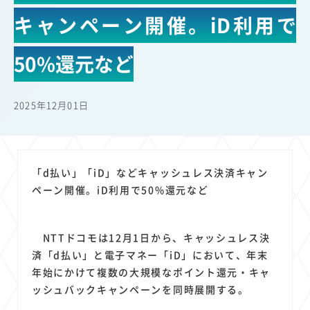
22
22
22
21
19
18
セキュリティ
サブスク
Wi-Fi
定額制
5G
有料
キャンペーン開催。iD利用で
17
16
14
14
14
電車
料金
所有状況
動画配信
SNS
13
13
13
11
ブロードバンド
Android
移動中
FTTH
50%還元など
11
11
11
公衆無線LAN
格安
キャッシュレス決済
11
9
8
8
待ち合わせ場所
スマートフォン
東西エリア別
音楽配信
2025年12月01日
8
8
7
7
ニュースアプリ
クラウドストレージ
Amazon
山手線
6
6
6
5
電子マネー
ワイモバイル
モバイルルーター
新幹線
5
4
4
4
4
3
生成AI
電子書籍
chatGPT
Gemini
AI
Copilot
「d払い」「iD」などキャッシュレス決済キャン
3
3
3
3
3
OpenAI
Firefly
DALL-E
Mid Journey
Claude
ペーン開催。iD利用で50%還元など
3
3
3
3
オフィスビル
マイナポイント
海外料金
学割
2
2
2
2
2
2
Anthropic
Perplexity
YouTube
iPad
リスク
X
NTTドコモは12月1日から、キャッシュレス決
2
2
2
2
Genspark
配車アプリ
フードデリバリー
TikTok
済「d払い」と電子マネー「iD」において、年末
2
2
2
2
2
2
1
年始にかけて複数の大規模なポイント還元・キャ
Netflix
Microsoft
Canva AI
Azure
Sora
LINE
法人
ッシュバックキャンペーンを同時展開する。
1
1
1
1
1
中東情勢
輸送費
Facebook
twitter
Instagram