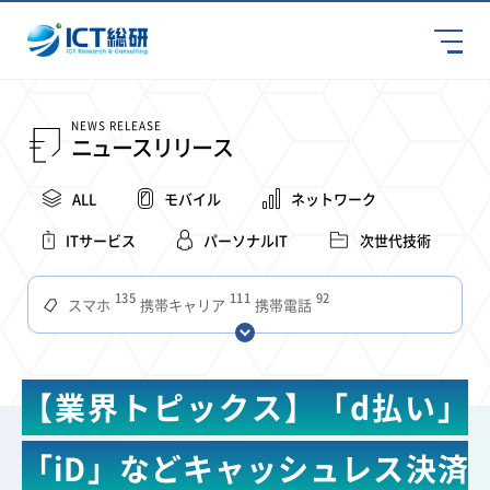
NEWS RELEASE
ニュースリリース
ALL
モバイル
ネットワーク
ITサービス
パーソナルIT
次世代技術
135
111
92
スマホ
携帯キャリア
携帯電話
68
65
63
59
スマートデバイス
通信速度
ビジネス
4Ｇ
57
55
54
53
52
コンテンツ
ソフトバンク
LTE
iPhone
au
【業界トピックス】「d払い」
51
51
49
48
アプリ
つながりやすさ
電波状況
ドコモ
38
36
31
タブレット
インターネット
ビジネスシーン
「iD」などキャッシュレス決済
31
28
27
27
24
22
混雑環境
MVNO
SIM
電波
全国
楽天モバイル