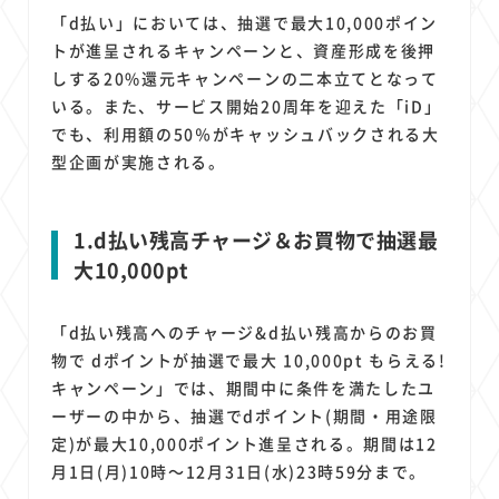
1
1
1
1
1
原材料費
端末価格
G20
購買力
MNO
「d払い」においては、抽選で最大10,000ポイン
1
1
1
スマートホーム家電
クラウド
ライドシェア
トが進呈されるキャンペーンと、資産形成を後押
1
1
1
1
しする20%還元キャンペーンの二本立てとなって
ポイントサービス
共通ポイント
経済圏
Azure AI
いる。また、サービス開始20周年を迎えた「iD」
1
1
1
1
1
Google Pixel
surface
会社
価格
NTTドコモ
でも、利用額の50％がキャッシュバックされる大
1
オンラインサロン
型企画が実施される。
1.d払い残高チャージ＆お買物で抽選最
大10,000pt
「d払い残高へのチャージ&d払い残高からのお買
物で dポイントが抽選で最大 10,000pt もらえる!
キャンペーン」では、期間中に条件を満たしたユ
ーザーの中から、抽選でdポイント(期間・用途限
定)が最大10,000ポイント進呈される。期間は12
月1日(月)10時～12月31日(水)23時59分まで。