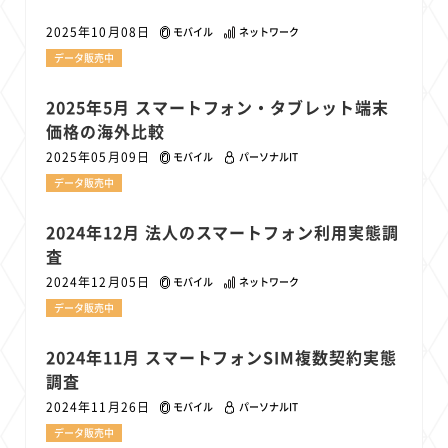
1
1
1
1
1
原材料費
端末価格
G20
購買力
MNO
2025年10月08日
モバイル
ネットワーク
1
1
1
スマートホーム家電
クラウド
ライドシェア
データ販売中
1
1
1
1
ポイントサービス
共通ポイント
経済圏
Azure AI
1
1
1
1
1
Google Pixel
surface
会社
価格
NTTドコモ
2025年5月 スマートフォン・タブレット端末
価格の海外比較
1
オンラインサロン
2025年05月09日
モバイル
パーソナルIT
データ販売中
2024年12月 法人のスマートフォン利用実態調
査
2024年12月05日
モバイル
ネットワーク
データ販売中
2024年11月 スマートフォンSIM複数契約実態
調査
2024年11月26日
モバイル
パーソナルIT
データ販売中