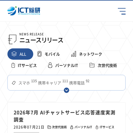
NEWS RELEASE
ニュースリリース
ALL
モバイル
ネットワーク
ITサービス
パーソナルIT
次世代技術
135
111
92
スマホ
携帯キャリア
携帯電話
68
65
63
59
スマートデバイス
通信速度
ビジネス
4Ｇ
57
55
54
53
52
コンテンツ
ソフトバンク
LTE
iPhone
au
51
51
49
48
アプリ
つながりやすさ
電波状況
ドコモ
2026年7月 AIチャットサービス応答速度実測
38
36
31
調査
タブレット
インターネット
ビジネスシーン
2026年07月21日
次世代技術
パーソナルIT
ITサービス
31
28
27
27
24
22
混雑環境
MVNO
SIM
電波
全国
楽天モバイル