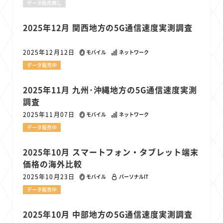
データ販売無し
22
22
22
21
19
18
セキュリティ
サブスク
Wi-Fi
定額制
5G
有料
17
16
14
14
14
電車
料金
所有状況
動画配信
SNS
2025年12月 関西地方の5G通信速度実測調査
13
13
13
11
ブロードバンド
Android
移動中
FTTH
2025年12月12日
モバイル
ネットワーク
11
11
11
公衆無線LAN
格安
キャッシュレス決済
データ販売中
11
9
8
8
待ち合わせ場所
スマートフォン
東西エリア別
音楽配信
8
8
7
7
ニュースアプリ
クラウドストレージ
Amazon
山手線
2025年11月 九州･沖縄地方の5G通信速度実測
6
6
6
5
調査
電子マネー
ワイモバイル
モバイルルーター
新幹線
2025年11月07日
モバイル
ネットワーク
5
4
4
4
4
3
生成AI
電子書籍
chatGPT
Gemini
AI
Copilot
データ販売中
3
3
3
3
3
OpenAI
Firefly
DALL-E
Mid Journey
Claude
3
3
3
3
オフィスビル
マイナポイント
海外料金
学割
2025年10月 スマートフォン・タブレット端末
価格の海外比較
2
2
2
2
2
2
Anthropic
Perplexity
YouTube
iPad
リスク
X
2025年10月23日
モバイル
パーソナルIT
2
2
2
2
Genspark
配車アプリ
フードデリバリー
TikTok
データ販売中
2
2
2
2
2
2
1
Netflix
Microsoft
Canva AI
Azure
Sora
LINE
法人
1
1
1
1
1
中東情勢
輸送費
Facebook
twitter
Instagram
2025年10月 中部地方の5G通信速度実測調査