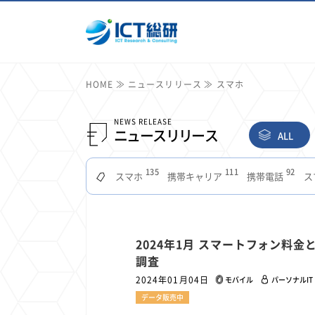
HOME
ニュースリリース
スマホ
NEWS RELEASE
ニュースリリース
ALL
135
111
92
スマホ
携帯キャリア
携帯電話
ス
51
49
48
つながりやすさ
電波状況
ドコモ
タブ
22
22
22
2
セキュリティ
サブスク
Wi-Fi
定額制
11
11
11
2024年1月 スマートフォン料
公衆無線LAN
格安
キャッシュレス決済
調査
7
6
6
山手線
電子マネー
ワイモバイル
モバイル
2024年01月04日
モバイル
パーソナルIT
3
3
3
Mid Journey
Claude
オフィスビル
マイ
データ販売中
2
2
2
フードデリバリー
TikTok
Netflix
Microso