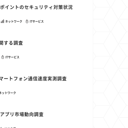
1
1
1
1
セスポイントのセキュリティ対策状況
ト
経済圏
Azure AI
Google Pixel
ネットワーク
ITサービス
に関する調査
ITサービス
点スマートフォン通信速度実測調査
ネットワーク
ースアプリ市場動向調査