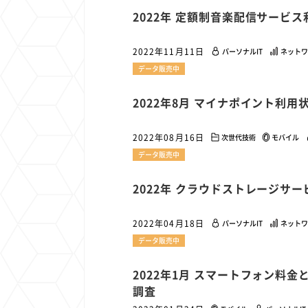
1
1
1
1
2022年 定額制音楽配信サービ
端末価格
G20
購買力
MNO
スマートホ
1
1
1
1
surface
会社
価格
NTTドコモ
オンライ
2022年11月11日
パーソナルIT
ネットワ
データ販売中
2022年8月 マイナポイント利
2022年08月16日
次世代技術
モバイル
データ販売中
2022年 クラウドストレージサ
2022年04月18日
パーソナルIT
ネットワ
データ販売中
2022年1月 スマートフォン料
調査