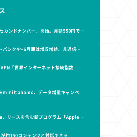
ス
セカンドナンバー」開始。月額550円で…
トバンク4〜6月期は増収増益、非通信…
dVPN「世界インターネット接続指数
miniとahamo、データ増量キャンペ
e、リースを含む新プログラム「Apple …
Iが約150コンテンツと対話できる