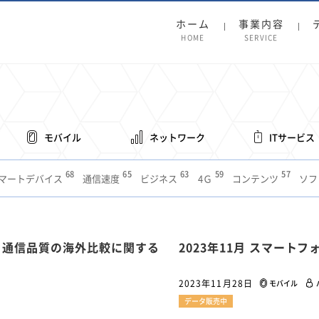
ホーム
事業内容
HOME
SERVICE
モバイル
ネットワーク
ITサービス
68
65
63
59
57
マートデバイス
通信速度
ビジネス
4Ｇ
コンテンツ
ソフ
38
36
31
31
28
レット
インターネット
ビジネスシーン
混雑環境
MVNO
1
19
18
17
16
14
14
14
5G
有料
電車
料金
所有状況
動画配信
SNS
11
9
8
8
金と通信品質の海外比較に関する
2023年11月 スマート
待ち合わせ場所
スマートフォン
東西エリア別
音楽配信
ニュ
6
5
5
4
4
4
4
ルーター
新幹線
生成AI
電子書籍
chatGPT
Gemini
AI
2023年11月28日
モバイル
3
3
3
2
2
2
ナポイント
海外料金
学割
Anthropic
Perplexity
YouTube
i
データ販売中
2
2
2
2
2
1
1
1
ft
Canva AI
Azure
Sora
LINE
法人
中東情勢
輸送費