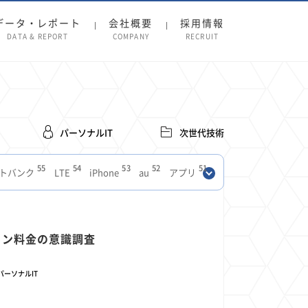
データ・レポート
会社概要
採用情報
DATA & REPORT
COMPANY
RECRUIT
パーソナルIT
次世代技術
55
54
53
52
51
トバンク
LTE
iPhone
au
アプリ
27
27
24
22
SIM
電波
全国
楽天モバイル
13
13
13
11
ブロードバンド
Android
移動中
FTTH
8
8
7
フォン料金の意識調査
ースアプリ
クラウドストレージ
Amazon
3
3
3
3
Copilot
OpenAI
Firefly
DALL-E
パーソナルIT
2
2
2
2
2
Pad
リスク
X
Genspark
配車アプリ
1
1
1
1
Facebook
twitter
Instagram
原材料費