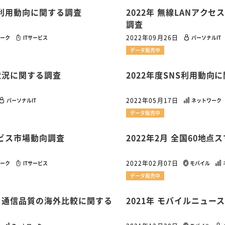
1
1
1
1
ス利用動向に関する調査
2022年 無線LANアク
ーム家電
クラウド
ライドシェア
ポイントサービス
共通ポイン
調査
1
ンサロン
2022年09月26日
ーク
ITサービス
パーソナルIT
データ販売中
用状況に関する調査
2022年度SNS利用動向
2022年05月17日
パーソナルIT
ネットワーク
データ販売中
ービス市場動向調査
2022年2月 全国60地
2022年02月07日
ーク
ITサービス
モバイル
データ販売中
金と通信品質の海外比較に関する
2021年 モバイルニュ