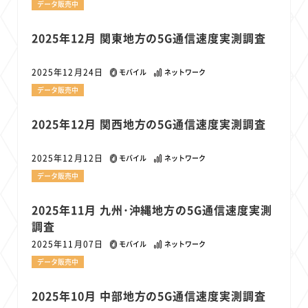
データ販売中
22
22
22
21
19
18
セキュリティ
サブスク
Wi-Fi
定額制
5G
有料
17
16
14
14
14
電車
料金
所有状況
動画配信
SNS
2025年12月 関東地方の5G通信速度実測調査
13
13
13
11
ブロードバンド
Android
移動中
FTTH
2025年12月24日
モバイル
ネットワーク
11
11
11
公衆無線LAN
格安
キャッシュレス決済
データ販売中
11
9
8
8
待ち合わせ場所
スマートフォン
東西エリア別
音楽配信
8
8
7
7
ニュースアプリ
クラウドストレージ
Amazon
山手線
2025年12月 関西地方の5G通信速度実測調査
6
6
6
5
電子マネー
ワイモバイル
モバイルルーター
新幹線
2025年12月12日
モバイル
ネットワーク
5
4
4
4
4
3
生成AI
電子書籍
chatGPT
Gemini
AI
Copilot
データ販売中
3
3
3
3
3
OpenAI
Firefly
DALL-E
Mid Journey
Claude
3
3
3
3
オフィスビル
マイナポイント
海外料金
学割
2025年11月 九州･沖縄地方の5G通信速度実測
調査
2
2
2
2
2
2
Anthropic
Perplexity
YouTube
iPad
リスク
X
2025年11月07日
モバイル
ネットワーク
2
2
2
2
Genspark
配車アプリ
フードデリバリー
TikTok
データ販売中
2
2
2
2
2
2
1
Netflix
Microsoft
Canva AI
Azure
Sora
LINE
法人
1
1
1
1
1
中東情勢
輸送費
Facebook
twitter
Instagram
2025年10月 中部地方の5G通信速度実測調査