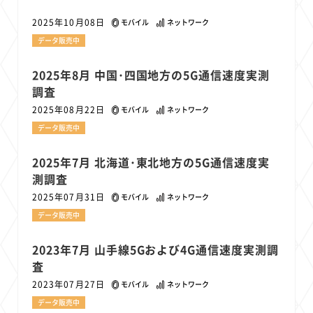
1
1
1
1
1
原材料費
端末価格
G20
購買力
MNO
2025年10月08日
モバイル
ネットワーク
1
1
1
スマートホーム家電
クラウド
ライドシェア
データ販売中
1
1
1
1
ポイントサービス
共通ポイント
経済圏
Azure AI
1
1
1
1
1
Google Pixel
surface
会社
価格
NTTドコモ
2025年8月 中国･四国地方の5G通信速度実測
調査
1
オンラインサロン
2025年08月22日
モバイル
ネットワーク
データ販売中
2025年7月 北海道･東北地方の5G通信速度実
測調査
2025年07月31日
モバイル
ネットワーク
データ販売中
2023年7月 山手線5Gおよび4G通信速度実測調
査
2023年07月27日
モバイル
ネットワーク
データ販売中