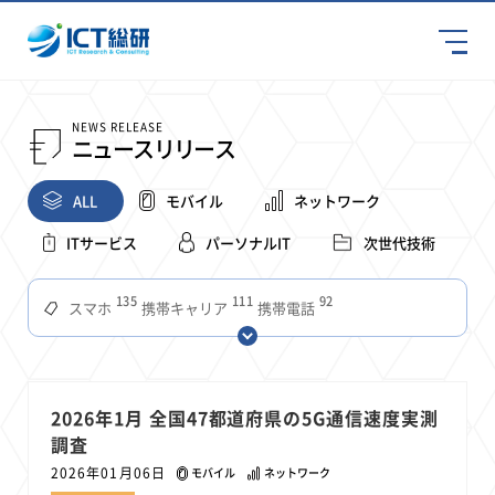
NEWS RELEASE
ニュースリリース
ALL
モバイル
ネットワーク
ITサービス
パーソナルIT
次世代技術
135
111
92
スマホ
携帯キャリア
携帯電話
68
65
63
59
スマートデバイス
通信速度
ビジネス
4Ｇ
57
55
54
53
52
コンテンツ
ソフトバンク
LTE
iPhone
au
51
51
49
48
アプリ
つながりやすさ
電波状況
ドコモ
2026年1月 全国47都道府県の5G通信速度実測
38
36
31
調査
タブレット
インターネット
ビジネスシーン
2026年01月06日
モバイル
ネットワーク
31
28
27
27
24
22
混雑環境
MVNO
SIM
電波
全国
楽天モバイル